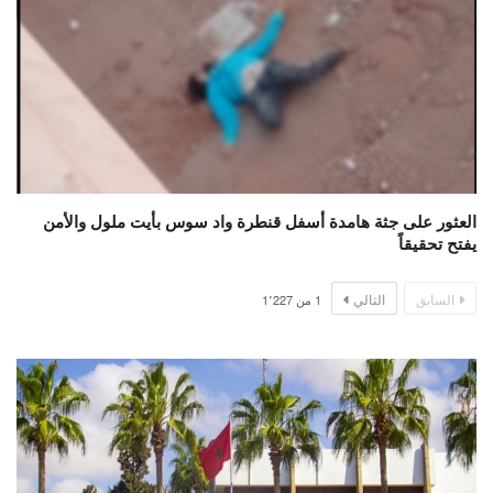
العثور على جثة هامدة أسفل قنطرة واد سوس بأيت ملول والأمن
يفتح تحقيقاً
السابق
التالي
1
من
1٬227