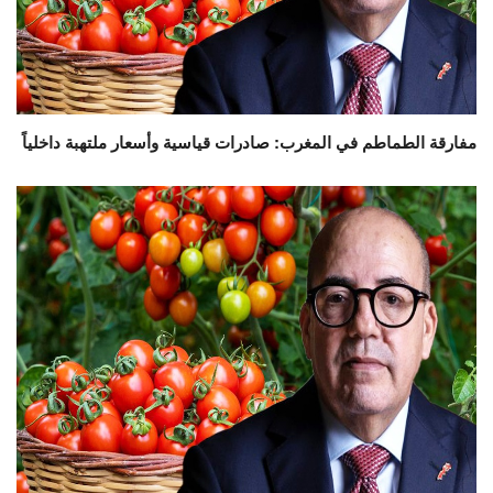
مفارقة الطماطم في المغرب: صادرات قياسية وأسعار ملتهبة داخلياً