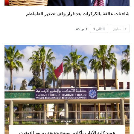
شاحنات عالقة بالكركرات بعد قرار وقف تصدير الطماطم
السابق
التالي
1
من
45
جهويات
عميد كلية الآداب بأكادير يوضح حقيقة رسوم التوقيت