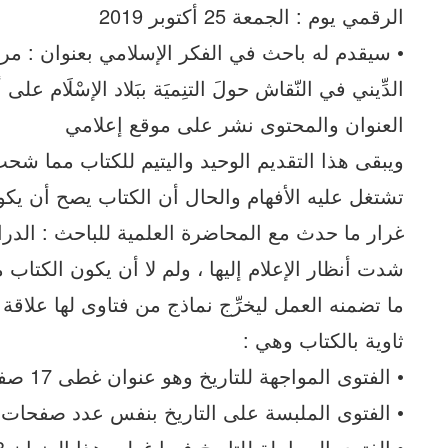
الرقمي يوم : الجمعة 25 أكتوبر 2019
• سيقدم له باحث في الفكر الإسلامي بعنوان : مراجعة
الدِّيني في النّقاش حولَ التنِميَة ببَلاد الإسْلَام 
العنوان والمحتوى نشر على موقع إعلامي
ويبقى هذا التقديم الوحيد واليتيم للكتاب مما شحت 
تشتغل عليه الأفهام والحال أن الكتاب يصح أن
غرار ما حدث مع المحاضرة العلمية للباحث : الدر
شدت أنظار الإعلام إليها ، ولم لا أن يكون الكتا
ما تضمنه العمل ليخرِّج نماذج من فتاوى لها علاق
ثاوية بالكتاب وهي :
• الفتوى المواجهة للتاريخ وهو عنوان غطى 17 صفحة
• الفتوى الملبسة على التاريخ بنفس عدد صفحات التقسي
• الفتوى المجاملة للتاريخ فيما غطى هذا العنوان 13 صفحة