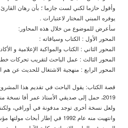
وأقول حازما لكني لست جازما ؛ بأن رهان القارئ
يوفره المبني المختار لاعتبارات .
سأعرض للموضوع من خلال هذه المحاور:
المحور الأول : الكتاب وسياقاته :
المحور الثاني : الكتاب والمواكبة الإعلامية و الأكاد
المحور الثالث : عمل الباحث لتقريب تحركات خطب
المحور الرابع : منهجية الاشتغال للحديث عن هم ا
قصة الكتاب: يقول الباحث في تقديم هذا المشروع
2019، حمل إلى صديقي الأستاذ عمر أفا نسخة م
ولعل نسخة أخرى توجد مدفونة في أوراقي، ولكنني 
وانتهيت منه عام 1992 في إطار أبحا
البحث في العلوم الإنسانية بكلية الآداب بجامعة 