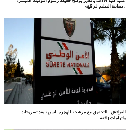
عميد كلية الآداب بأكادير يوضح حقيقة رسوم التوقيت الميسر:
«مجانية التعليم لم تُلغَ»
العرائش.. التحقيق مع مرشحة للهجرة السرية بعد تصريحات
واتهامات زائفة