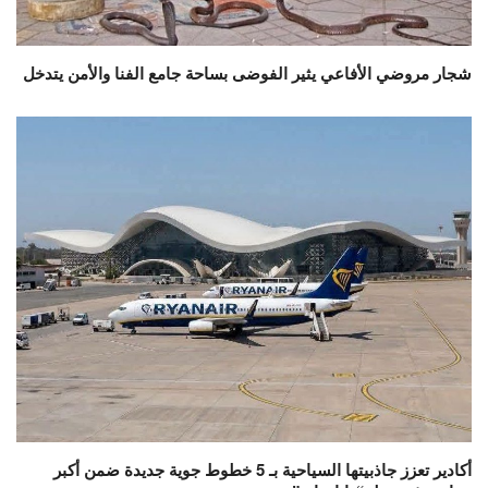
شجار مروضي الأفاعي يثير الفوضى بساحة جامع الفنا والأمن يتدخل
أكادير تعزز جاذبيتها السياحية بـ 5 خطوط جوية جديدة ضمن أكبر