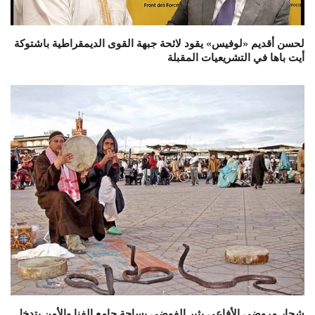
لحسن أقديم «لوفيس» يقود لائحة جبهة القوى الديمقراطية باشتوكة
أيت باها في التشريعيات المقبلة
شجار مروضي الأفاعي يثير الفوضى بساحة جامع الفنا والأمن يتدخل