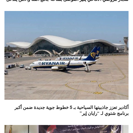
أكادير تعزز جاذبيتها السياحية بـ 5 خطوط جوية جديدة ضمن أكبر
برنامج شتوي لـ “رايان إير”