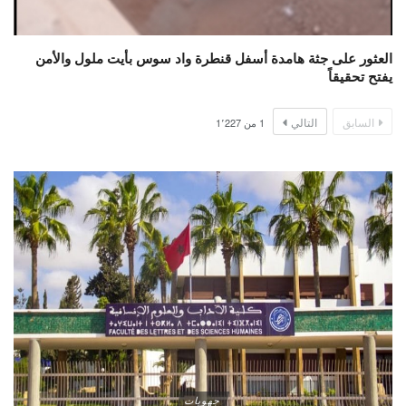
العثور على جثة هامدة أسفل قنطرة واد سوس بأيت ملول والأمن
يفتح تحقيقاً
السابق
التالي
1
من
1٬227
جهويات