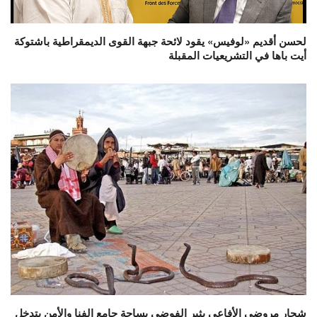
لحسن أقديم «لوفيس» يقود لائحة جبهة القوى الديمقراطية باشتوكة
أيت باها في التشريعيات المقبلة
شجار مروضي الأفاعي يثير الفوضى بساحة جامع الفنا والأمن يتدخل