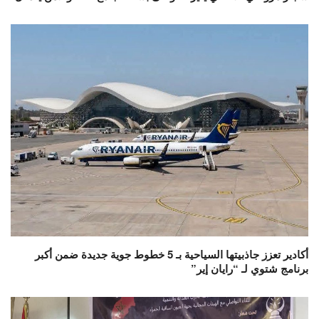
أكادير تعزز جاذبيتها السياحية بـ 5 خطوط جوية جديدة ضمن أكبر
برنامج شتوي لـ “رايان إير”