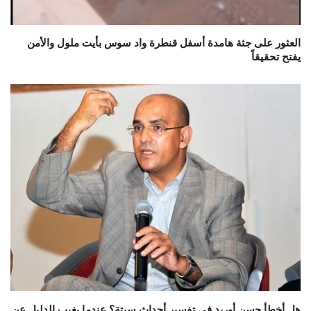
العثور على جثة هامدة أسفل قنطرة واد سوس بأيت ملول والأمن
يفتح تحقيقاً
هل أخطأ حسن أوريد في تفسير أحداث سبتة؟ عندما يغيب الدليل عن