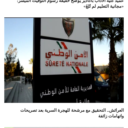
عميد كلية الآداب بأكادير يوضح حقيقة رسوم التوقيت الميسر:
«مجانية التعليم لم تُلغَ»
العرائش.. التحقيق مع مرشحة للهجرة السرية بعد تصريحات
واتهامات زائفة