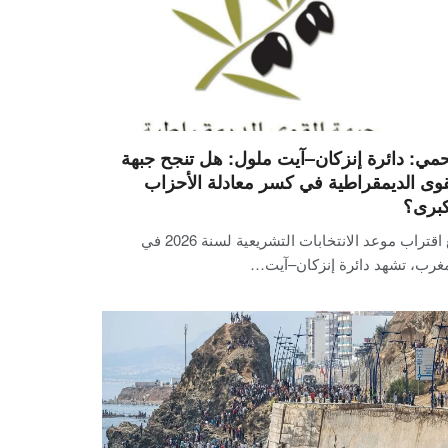
مي: دائرة إنزكان–آيت ملول: هل تنجح جبهة
قوى الديمقراطية في كسر معادلة الأحزاب
كبرى؟
مع اقتراب موعد الانتخابات التشريعية لسنة 2026 في
مغرب، تشهد دائرة إنزكان–آيت…