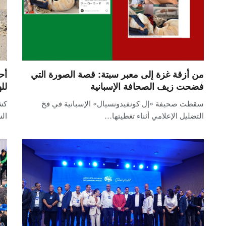
من أزقة غزة إلى معبر سبتة: قصة الصورة التي
أح
فضحت زيف الصحافة الإسبانية
لل
سقطت صحيفة «إل كونفيدونسيال» الإسبانية في فخ
كش
التضليل الإعلامي أثناء تغطيتها…
الس