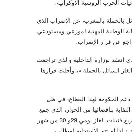
ات الحرب الروسية الأوكرانية.
ئل بالجملة بالمغرب، عن الإضراب الذي
، جاء دور النقابة الوطنية المهنية لموزعي ومستودعي
راجع عن قرار الإضراب.
لذي انعقد بوزارة الداخلية والذي تراجعت
غاز السائل بالجملة »، وأجلت قرارها
م دعم الحكومة لهذا القطاع، في ظل
لنقابة بـإقصائها من الحوار، الذي جمع
الجمعية بالحكومة، مجددة تمسكها بالتوقف عن توزيع قنينات الغاز يومي 29و 30 من شهر
يد إذا لم تتم الاستجابة لمطالب