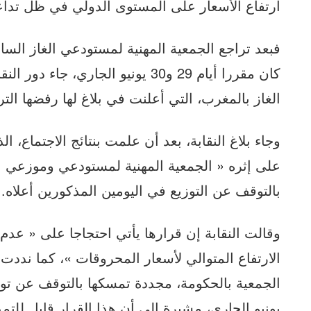
ارتفاع الأسعار على المستوى الدولي في ظل تداعي
فبعد تراجع الجمعية المهنية لمستودعي الغاز السا
كان مقررا أيام 29 و30 يونيو الجاري
الغاز بالمغرب، التي أعلنت في بلاغ لها رفضها الت
وجاء بلاغ النقابة، بعد أن علمت بنتائج الاجتماع، ا
على إثره « الجمعية المهنية لمستودعي وموزعي ال
بالتوقف عن التوزيع في اليومين المذكورين أعلاه.
وقالت النقابة إن قرارها يأتي احتجاجا على « عد
الارتفاع المتوالي لأسعار المحروقات »، كما نددت ا
يونيو الجاري، مشيرة إلى أن هذا القرار قابل للتمد