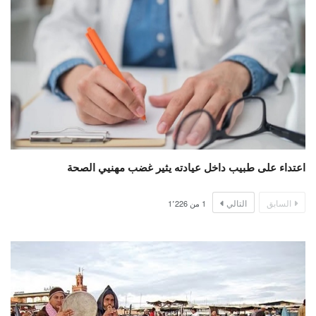
اعتداء على طبيب داخل عيادته يثير غضب مهنيي الصحة
السابق
التالي
1
من
1٬226