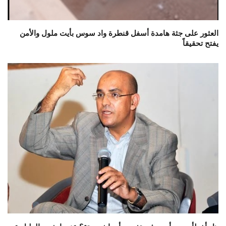
العثور على جثة هامدة أسفل قنطرة واد سوس بأيت ملول والأمن
يفتح تحقيقاً