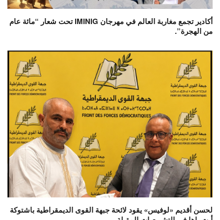
أكادير تجمع مغاربة العالم في مهرجان IMINIG تحت شعار “مائة عام
من الهجرة”.
لحسن أقديم «لوفيس» يقود لائحة جبهة القوى الديمقراطية باشتوكة
أيت باها في التشريعيات المقبلة