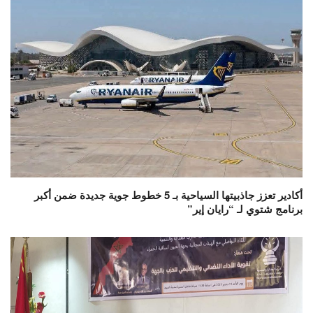
أكادير تعزز جاذبيتها السياحية بـ 5 خطوط جوية جديدة ضمن أكبر
برنامج شتوي لـ “رايان إير”