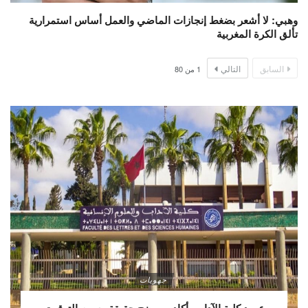
وهبي: لا أشعر بضغط إنجازات الماضي والعمل أساس استمرارية
تألق الكرة المغربية
السابق
التالي
1
من
80
جهويات