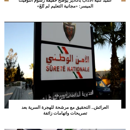
عميد كلية الآداب بأكادير يوضح حقيقة رسوم التوقيت
الميسر: «مجانية التعليم لم تُلغَ»
أخبار الشرطة
العرائش.. التحقيق مع مرشحة للهجرة السرية بعد
تصريحات واتهامات زائفة