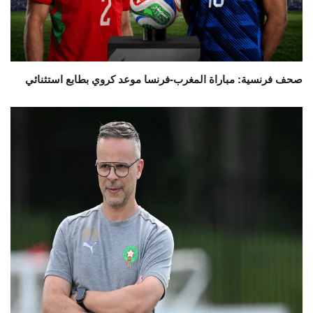
صحف فرنسية: مباراة المغرب-فرنسا موعد كروي بطابع استثنائي