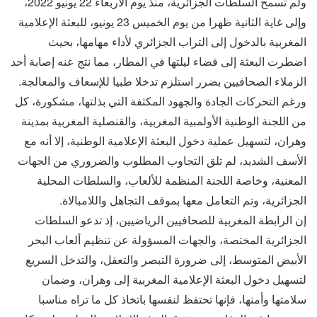
ولم تسمح السلطات الجزائرية، منذ يوم الأربعاء 22 يونيو 2022،
وإلى غاية الثانية ظهرا من يوم الخميس 23 يونيو، للبعثة الإعلامية
المغربية بالدخول إلى التراب الجزائري لأداء مهامها، بحيث
اضطرت البعثة إلى قضاء ليلتها في المطار، مما نتج عنه إصابة أحد
الزملاء الصحافيين بضرر استلزم تدخلا طبيا للإسعاف والمعالجة.
ورغم التحركات الجادة والجهود المكثفة التي بذلتها، مشكورة، كل
من اللجنة الوطنية الأولمبية المغربية، والقنصلية المغربية بمدينة
وهران، لتسهيل عملية دخول البعثة الإعلامية الوطنية، إلا أنه مع
الأسف الشديد، لم تلق التجاوب المطلوب والضروري من الجهات
المعنية، وخاصة اللجنة المنظمة للألعاب، والسلطات المحلية
الجزائرية، وتم التعامل معها بموقف التجاهل واللامبالاة.
إن الرابطة المغربية للصحافيين الرياضيين، إذ تدعو السلطات
الجزائرية المختصة، والجهات المسؤولة عن تنظيم ألعاب البحر
الأبيض المتوسط، إلى ضرورة التبصر والتعقل، والتدخل السريع
لتسهيل دخول البعثة الإعلامية المغربية إلى وهران، وضمان
سلامتها وأمنها، فإنها تحتفظ لنفسها باتخاذ كل ما تراه مناسبا