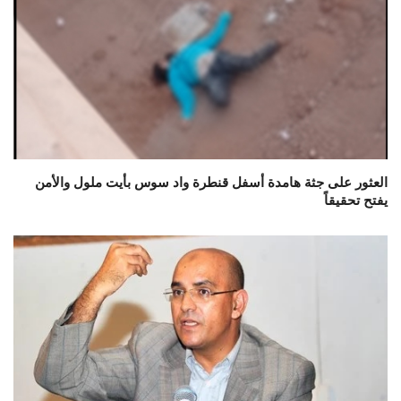
العثور على جثة هامدة أسفل قنطرة واد سوس بأيت ملول والأمن
يفتح تحقيقاً