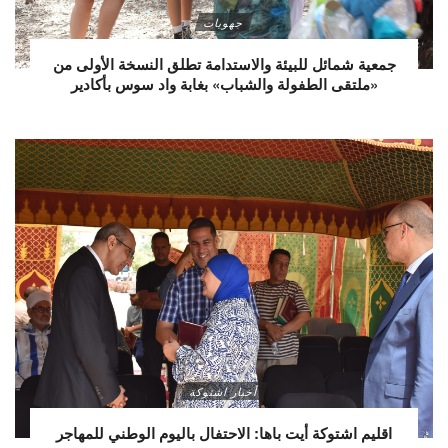
جهويات
جمعية شمائل للبيئة والاستدامة تطلق النسخة الأولى من
«ملتقى الطفولة والشباب» بغابة واد سوس بأكادير
أخبار اشتوكة
اقليم اشتوكة أيت باها: الاحتفال باليوم الوطني للمهاجر