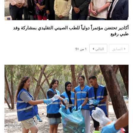
أكادير تحتضن مؤتمراً دولياً للطب الصيني التقليدي بمشاركة وفد
طبي رفيع
السابق
التالي
1
من
51