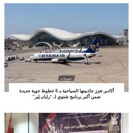
جهويات
أكادير تعزز جاذبيتها السياحية بـ 5 خطوط جوية جديدة
ضمن أكبر برنامج شتوي لـ “رايان إير”