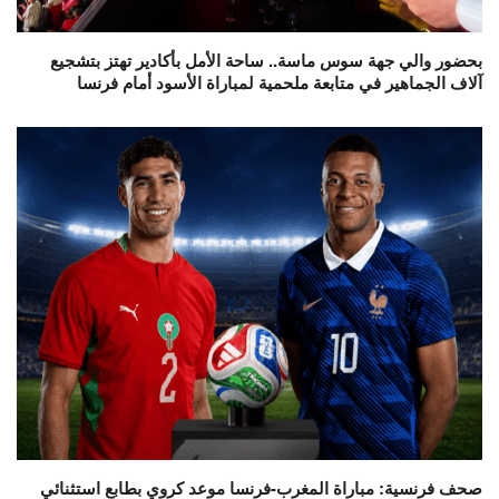
بحضور والي جهة سوس ماسة.. ساحة الأمل بأكادير تهتز بتشجيع
آلاف الجماهير في متابعة ملحمية لمباراة الأسود أمام فرنسا
صحف فرنسية: مباراة المغرب-فرنسا موعد كروي بطابع استثنائي