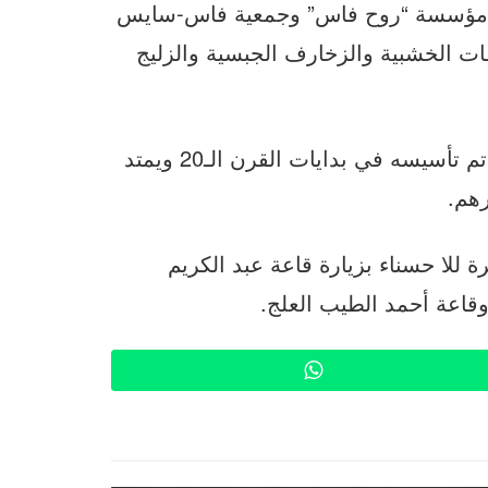
ر مؤسسة “روح فاس” وجمعية فاس-سايس
فات الخشبية والزخارف الجبسية والزليج
وبلغت تكلفة أشغال إعادة تأهيل هذا المقر، الذي تم تأسيسه في بدايات القرن الـ20 ويمتد
 للا حسناء بزيارة قاعة عبد الكريم
قاعة أحمد الطيب العلج.
WhatsApp