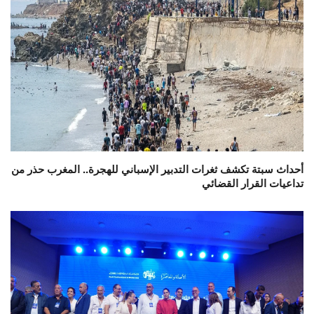
أحداث سبتة تكشف ثغرات التدبير الإسباني للهجرة.. المغرب حذر من
تداعيات القرار القضائي