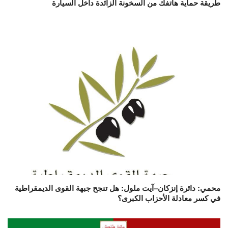
طريقة حماية هاتفك من السخونة الزائدة داخل السيارة
محمي: دائرة إنزكان–آيت ملول: هل تنجح جبهة القوى الديمقراطية
في كسر معادلة الأحزاب الكبرى؟