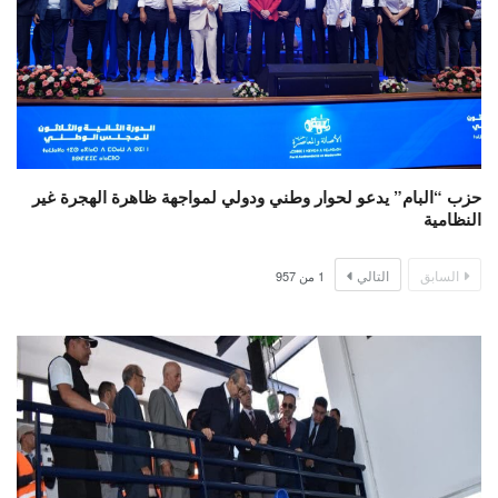
حزب “البام” يدعو لحوار وطني ودولي لمواجهة ظاهرة الهجرة غير
النظامية
السابق
التالي
1
من
957