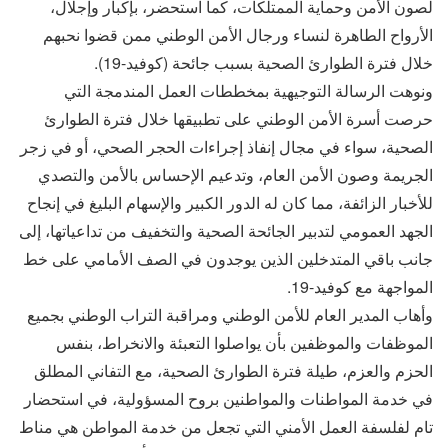
لصون الأمن وحماية الممتلكات، كما استحضر، بإكبار وإجلال،
الأرواح الطاهرة لنساء ورجال الأمن الوطني ممن قضوا نحبهم
خلال فترة الطوارئ الصحية بسبب جائحة (كوفيد-19).
ونوهت الرسالة التوجيهية بمخططات العمل المندمجة التي
حرصت أسرة الأمن الوطني على تطبيقها خلال فترة الطوارئ
الصحية، سواء في مجال إنفاذ إجراءات الحجر الصحي، أو في زجر
الجريمة وصون الأمن العام، وتدعيم الإحساس بالأمن والتصدي
للأخبار الزائفة، مما كان له الدور الكبير والإسهام البليغ في إنجاح
الجهد العمومي لتدبير الجائحة الصحية والتخفيف من تداعياتها، إلى
جانب باقي المتدخلين الذين يوجدون في الصف الأمامي على خط
المواجهة مع كوفيد-19.
وأهاب المدير العام للأمن الوطني ومراقبة التراب الوطني بجميع
الموظفات والموظفين بأن يواصلوا التعبئة والانخراط، بنفس
الحزم والعزم، طيلة فترة الطوارئ الصحية، مع التفاني المطلق
في خدمة المواطنات والمواطنين بروح المسؤولية، في استحضار
تام لفلسفة العمل الأمني التي تجعل من خدمة المواطن هي مناط