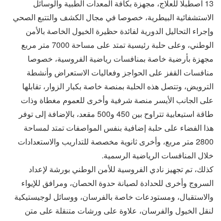
13 اصطبلا للعلاج، مجهزة بكافة المعدات الطبية والوسائل
الاستشفائية البيطرية، خصوصا في مجال الكشف والتتبع الصحي
وإجراء التحاليل الدورية لفائدة حظيرة الخيول الخاصة بالأمن
الوطني، وعلى حلبة رئيسية تمتد على مساحة 7000 متر مربع
مجهزة بأرضية خاصة بمنافسات رياضية الفروسية، خصوصا
منافسات القفز على الحواجز وفعاليات الاستعراض وأنشطة
الترويض، وتتصل هذه الحلبة بمنصة خاصة بكبار الزوار، تقابلها
على الجانب الأيسر منصة شرفية وأخرى للعموم مغطاة وذات
طاقة استيعابية تتراوح بين 450 و500 مقعد، بالإضافة إلى توفر
هذا الفضاء على حلبة إضافية بنفس المواصفات تمتد لمساحة
2800 متر مربع، وأخرى ثانوية مخصصة للتداريب والاستعدادات
خلال المنافسات الرياضية الرسمية.
كذلك، تم تجهيز نادي الفروسية للأمن الوطني بورشة لإعداد
السروج وأخرى للحدادة لصيانة حدوة الحصان، ومرافق للإيواء
والاستقبال، ومستودعات خاصة بالفرسان، ووسائل لوجيستيكية
لنقل الخيول والفرسان، علاوة على ورشات متنقلة على متن