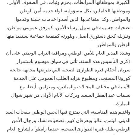
الكبيرة، بموظفاتها المرابطات، بحزم وثبات، في الصفوف الأولى،
وموظفيها الحاملين، بكل مسؤولية، لواء خدمة أمن الوطن
والمواطن، وكذا متقاعديها الذين أسدوا خدمات جليلة وقدموا
تضحيات جسيمة في سبيل إرساء الأمن، كمرفق عمومي مواطن،
وتنزيله كحق دستوري أصيل، وبلورته كمنفعة جماعية يستفيد منها
الوطن والمواطن.
وشدد المدير العام للأمن الوطني ومراقبة التراب الوطني على أن
ذكرى التأسيس هذه السنة، تأتي في سياق موسوم باستمرار
سريان أحكام فترة الطوارئ الصحية التي تفرضها مجابهة جائحة
كورونا المستجد، ومطبوع بتزايد الطلب العمومي على الخدمة
الأمنية في مختلف المجالات والميادين، ومتزامن، أيضا، مع
نسمات عيد الفطر السعيد وبركات الأيام الأولى من شهر شوال
المبارك.
واغتنم هذه المناسبة، التي يمتزج فيها الحس الوطني بنفحات العيد
الديني، ليثمن، عاليا وبعرفان كبير، تضحيات نساء ورجال الأمن
الوطني طيلة فترة الطوارئ الصحية، عندما رابطوا بالشارع العام