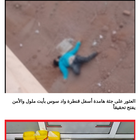
العثور على جثة هامدة أسفل قنطرة واد سوس بأيت ملول والأمن
يفتح تحقيقاً