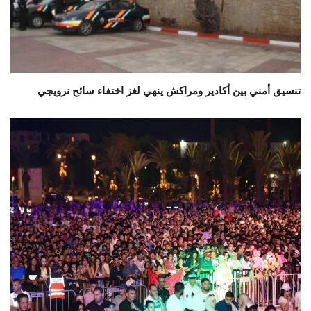
تنسيق أمني بين أكادير ومراكش ينهي لغز اختفاء سائح نرويجي