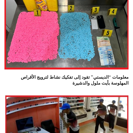
معلومات “الديستي” تقود إلى تفكيك نشاط لترويج الأقراص
المهلوسة بأيت ملول والدشيرة