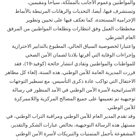
والمواطنين وعموم الأجانب بالمملكة، سياحا ومقيمين،
وتستشرف فيها، أيضا، التحديات والرهانات المرتبطة بالأنماط
الإجرامية المستجدة، كما تعكف فيها على تحيين وتطوير
مخططات العمل وفق انتظارات وتطلعات المواطنين من المرفق
العام الشرطي.
واعتبارا لخصوصية السياق الحالي، المطبوع بالتدابير الاحترازية
وإجراءات الوقاية التي أقرتها بلادنا لضمان الأمن الصحي
للمواطنات والمواطنين وتفادي انتشار جائحة (كوفيد-19)، فقد
قررت المديرية العامة للأمن الوطني، هذه السنة، إلغاء كل مظاهر
الاحتفال التي تواكب عادة ذكرى التأسيس، مع تسطير التوجهات
الاستراتيجية لأسرة الأمن الوطني في الأمد المنظور في رسالة
توجيهية تم تعميمها على جميع المصالح المركزية واللاممركزة
للأمن الوطني.
وقد تقدم المدير العام للأمن الوطني ومراقبة التراب الوطني، في
مستهل هذه الرسالة التوجيهية، بخالص عبارات الشكر والتقدير،
المشفوعة بأجمل المتمنيات والتبريكات لأسرة الأمن الوطني