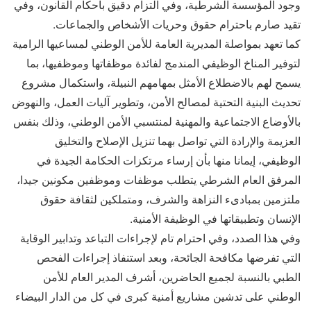
وجود المؤسسة الشرطية، وفي التزام دقيق بأحكام القانون، وفي
تقيد صارم باحترام حقوق وحريات الأشخاص والجماعات.
كما تعهد بمواصلة المديرية العامة للأمن الوطني لمساعيها الرامية
لتوفير المناخ الوظيفي المندمج لفائدة موظفاتها وموظفيها، بما
يسمح لهم بالاضطلاع الأمثل بمهامهم النبيلة، واستكمال مشروع
تحديث البنية التحتية لمصالح الأمن، وتطوير آليات العمل، والنهوض
بالأوضاع الاجتماعية والمهنية لمنتسبي الأمن الوطني، وذلك بنفس
العزيمة والإرادة التي تواصل بهما تنزيل الإصلاح والتخليق
الوظيفي، إيمانا منها بأن إرساء مرتكزات الحكامة الجيدة في
المرفق العام الشرطي يتطلب موظفات وموظفين مكونين جيدا،
ملتزمين بمبادىء النزاهة والشرف، ومتملكين لثقافة حقوق
الإنسان وتطبيقاتها في الوظيفة الأمنية.
وفي هذا الصدد، وفي احترام تام لإجراءات التباعد وتدابير الوقاية
التي تفرضها مكافحة الجائحة، وبعد استنفاذ إجراءات الفحص
الطبي بالنسبة لجميع الحاضرين، أشرف المدير العام للأمن
الوطني على تدشين مشاريع أمنية كبرى في كل من الدار البيضاء