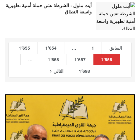
أيت ملول : الشرطة تشن حملة أمنية تطهيرية
واسعة النطاق
السابق
1
…
1٬654
1٬655
…
1٬658
1٬657
1٬656
1٬698
التالي