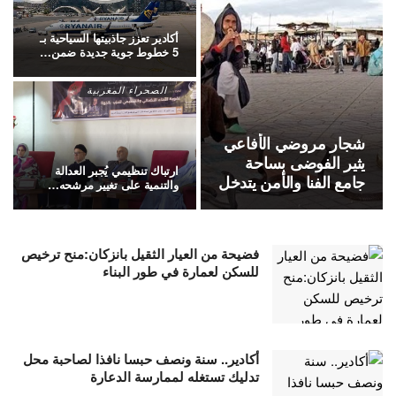
أكادير تعزز جاذبيتها السياحية بـ
5 خطوط جوية جديدة ضمن…
الصحراء المغربية
شجار مروضي الأفاعي
يثير الفوضى بساحة
ارتباك تنظيمي يُجبر العدالة
جامع الفنا والأمن يتدخل
والتنمية على تغيير مرشحه…
فضيحة من العيار الثقيل بانزكان:منح ترخيص
للسكن لعمارة في طور البناء
أكادير.. سنة ونصف حبسا نافذا لصاحبة محل
تدليك تستغله لممارسة الدعارة