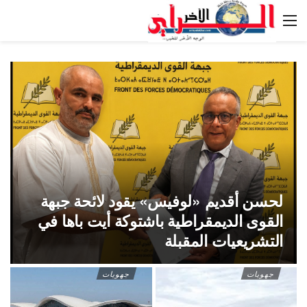
لحسن أقديم «لوفيس» يقود لائحة جبهة
القوى الديمقراطية باشتوكة أيت باها في
التشريعيات المقبلة
جهويات
جهويات