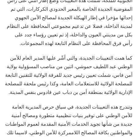
الجنوبية للملكة، شملت هذه التعيينات وضع إطار أمني على رأس
المفوضية الجديدة الخاصة بالمعبر الحدودي الكركارات، التي تم
إحداثها مؤخرا في إطار الهيكلة الجديدة لمصالح الأمن الجهوي
لمدينة الداخلة، فضلا عن تدعيم مجموعتي المحافظة على النظام
بكل من مدينتي العيون والداخلة، إذ تم تعيين رؤساء جدد على
رأس فرق المحافظة على النظام التابعة لهذه المجموعات.
كما همت التعيينات الجديدة، والتي أشّر عليها المدير العام للأمن
الوطني عبد اللطيف حموشي، اثنين من مناصب المسؤولية بولاية
أمن فاس، شملت تعيين رئيس جديد للفرقة الولائية للتقنين التابعة
للمصلحة الولائية للاستعلامات العامة، وكذا رئيس ملحقة للمصلحة
الإدارية الولائية بمنطقة أمن بن دباب عين قادوس بنفس المدينة.
وتندرج هذه التعيينات الجديدة، في سياق حرص المديرية العامة
للأمن الوطني على توفير بنيات تنظيمية متطورة ومصالح أمنية
جديدة من شأنها تجويد الخدمات الأمنية المقدمة لعموم المواطنات
والمواطنين بكافة المصالح اللاممركزة للأمن الوطني، لاسيما تلك