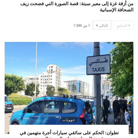
من أزقة غزة إلى معبر سبتة: قصة الصورة التي فضحت زيف
الصحافة الإسبانية
السابق
التالي
1
من
1٬290
جهويات
تطوان: الحكم على سائقي سيارات أجرة متهمين في