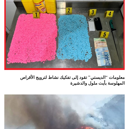
معلومات “الديستي” تقود إلى تفكيك نشاط لترويج الأقراص
المهلوسة بأيت ملول والدشيرة