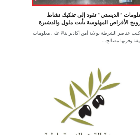
لومات “الديستي” تقود إلى تفكيك نشاط
رويج الأقراص المهلوسة بأيت ملول والدشيرة
نت عناصر الشرطة بولاية أمن أكادير بناءً على معلومات
يقة وفرتها مصالح…