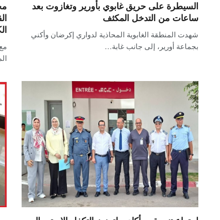
السيطرة على حريق غابوي بأورير وتغازوت بعد
مح
ساعات من التدخل المكثف
ال
ال
شهدت المنطقة الغابوية المحاذية لدواري إكرضان وأكني
بجماعة أورير، إلى جانب غابة…
ال