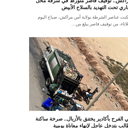
اكش.. توقيف قاصر متورط في سرقة محل
اري تحت التهديد بالسلاح الأبيض
كنت عناصر الشرطة بولاية أمن مراكش، صباح اليوم
لاثاء، من توقيف قاصر يبلغ من…
 الفرح بأكادير يختنق بالأزبال.. صرخة ساكنة
الب بتدخل عاجل لإنهاء معاناة يومية