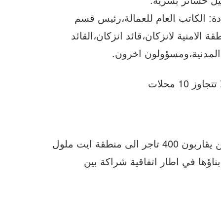
ة: الكاتب العام للعمالة،رئيس قسم
الامنية لانزكان،قائد انزكان،القائد
 المدنية،ومسؤولون اخرون.
10 محلات
وتجدر الاشارة الى أنه سيتم نقل هؤلاء التجار الدين يقاربون 400 تاجر الى منطقة ايت ملول
بناؤها في اطار اتفاقية شراكة بين