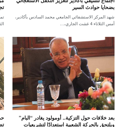
اجتماع تنسيقي بأكادير لتعزيز التكفل الاستعجالي
مر
بضحايا حوادث السير
تج
شهد المركز الاستشفائي الجامعي محمد السادس بأكادير،
تم
أمس الثلاثاء 4 غشت الجاري،…
الث
بعد خلافات حول التزكية.. أومولود يغادر “البام”
حي
ويلتحق بالحركة الشعبية استعدادًا لتشريعيات
تط