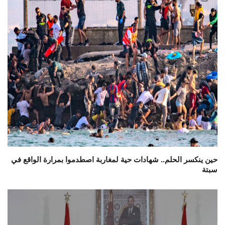
حين ينكسر الحلم.. شهادات حية لمغاربة اصطدموا بمرارة الواقع في
سبتة