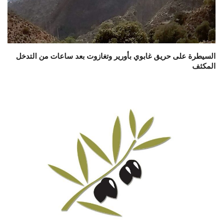
السيطرة على حريق غابوي بأورير وتغازوت بعد ساعات من التدخل
المكثف