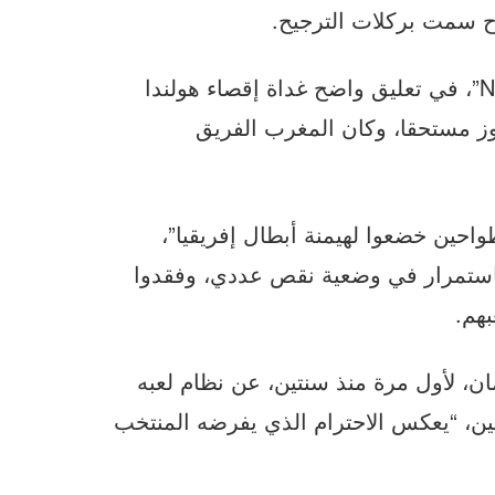
 ح سمت بركلات الترجيح.
ولخصت مجموعة السمعي البصري العمومي “NOS”، في تعليق واضح غداة إقصاء هولندا
202، بالقول “كان الفوز مستحقا، وكان المغرب الفريق
واحين خضعوا لهيمنة أبطال إفريقيا”،
ستمرار في وضعية نقص عددي، وفقدوا
هم.
د كومان، لأول مرة منذ سنتين، عن نظام لعبه
ين، “يعكس الاحترام الذي يفرضه المنتخب