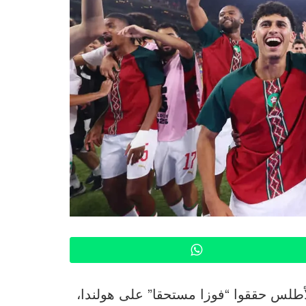
WhatsApp
 الأطلس حققوا “فوزا مستحقا” على هولندا،