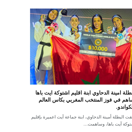
بطلة امينة الدحاوي ابنة اقليم اشتوكة ايت باها
اهم في فوز المنتخب المغربي بكاس العالم
كواندو.
قت البطلة أمينة الدحاوي، ابنة جماعة آيت اعميرة بإقليم
توكة آيت باها، وساهمت…