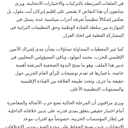
في الملفات المرتبطة بالتزكيات والاختيارات الانتخابية. ويرى
متابعون أن هذا النقاش لا يقتصر على إقليم إنزكان أيت ملول، بل
يعكس إشكالاً تنظيمياً تعرفه أحزاب سياسية عدة، يتمثل في
الموازنة بين سلطة القيادة الوطنية وحق التنظيمات الترابية في
المشاركة الفعلية في اتخاذ القرار.
كما تثير المعطيات المتداولة تساؤلات بشأن مدى إشراك الأمين
الإقليمي للحزب، محمد أمولود، وباقي المسؤولين المحليين في
تدبير هذا الملف، وهو ما يمنح الندوة الصحفية المرتقبة أهمية
خاصة، باعتبارها قد تقدم توضيحات للرأي العام الحزبي حول
حقيقة ما جرى، وتحدد طبيعة العلاقة بين القيادة الإقليمية
والمستويات التنظيمية الأعلى.
ويرى مراقبون أن المرحلة الحالية تضع حزب الأصالة والمعاصرة
أمام اختبار حقيقي يتعلق بمدى قدرته على تدبير خلافاته الداخلية
في إطار المؤسسات الحزبية، خصوصاً مع اقتراب موعد
الانتخابات، حيث يصبح الحفاظ على وحدة الصف وتدبير الاختلافات