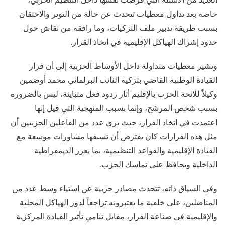
خاصة بعد تداول معطيات تتحدث عن حالة من التوتر والاحتقان
بسبب طريقة تدبير ملف التزكيات، وما رافقه من نقاش حول
حدود إشراك الهياكل الإقليمية في اتخاذ القرار.
وتشير معطيات متداولة داخل الأوساط الحزبية إلى أن قرار
القيادة الوطنية القاضي بتزكية النائب البرلماني محمد أوضمين
وكيلاً للائحة الحزب بالإقليم أثار ردود فعل متباينة، ليس بالضرورة
بسبب شخص المرشح، وإنما بسبب المنهجية التي قيل إنها
اعتمدت في اتخاذ القرار، حيث يرى عدد من الفاعلين الحزبيين أن
مثل هذه القرارات كان يفترض أن تسبقها مشاورات موسعة مع
القيادة الإقليمية والقواعد التنظيمية، بما يعزز الديمقراطية
الداخلية ويحافظ على تماسك الحزب.
وفي السياق ذاته، تتحدث مصادر حزبية عن استياء وسط عدد من
المناضلين، على خلفية ما يعتبرونه تراجعاً لدور الهياكل المحلية
والإقليمية في صناعة القرار، مقابل تنامي تأثير القيادة المركزية