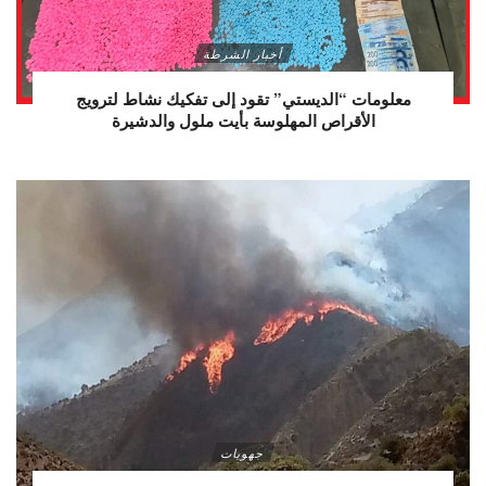
أخبار الشرطة
معلومات “الديستي” تقود إلى تفكيك نشاط لترويج
الأقراص المهلوسة بأيت ملول والدشيرة
جهويات