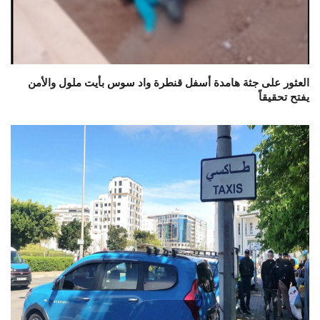
العثور على جثة هامدة أسفل قنطرة واد سوس بأيت ملول والأمن
يفتح تحقيقاً