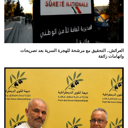
العرائش.. التحقيق مع مرشحة للهجرة السرية بعد تصريحات
واتهامات زائفة