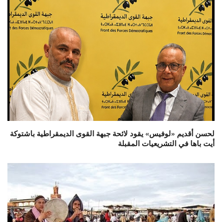
لحسن أقديم «لوفيس» يقود لائحة جبهة القوى الديمقراطية باشتوكة
أيت باها في التشريعيات المقبلة