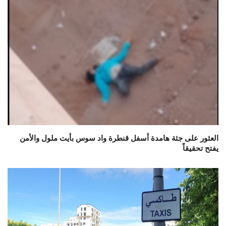
العثور على جثة هامدة أسفل قنطرة واد سوس بأيت ملول والأمن
يفتح تحقيقاً