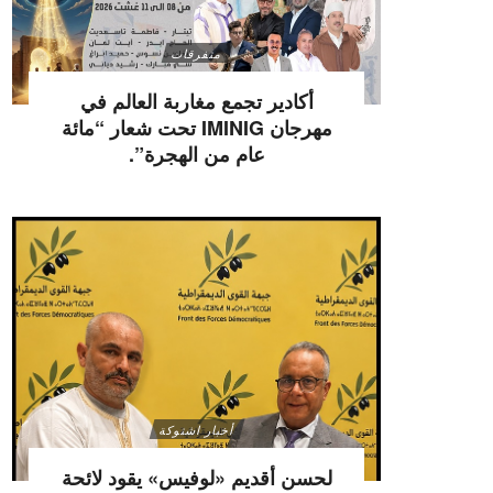
متفرقات
أكادير تجمع مغاربة العالم في
مهرجان IMINIG تحت شعار “مائة
عام من الهجرة”.
أخبار اشتوكة
لحسن أقديم «لوفيس» يقود لائحة