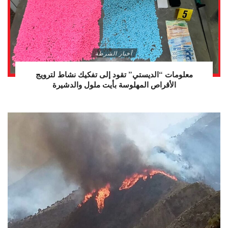
أخبار الشرطة
معلومات “الديستي” تقود إلى تفكيك نشاط لترويج
الأقراص المهلوسة بأيت ملول والدشيرة