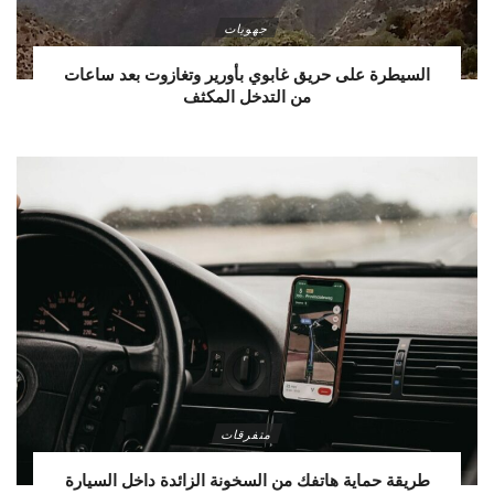
جهويات
السيطرة على حريق غابوي بأورير وتغازوت بعد ساعات
من التدخل المكثف
متفرقات
طريقة حماية هاتفك من السخونة الزائدة داخل السيارة