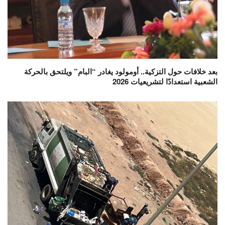
بعد خلافات حول التزكية.. أومولود يغادر “البام” ويلتحق بالحركة
الشعبية استعدادًا لتشريعيات 2026