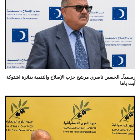
رسمياً.. الحسين ناصري مرشح حزب الإصلاح والتنمية بدائرة اشتوكة
آيت باها