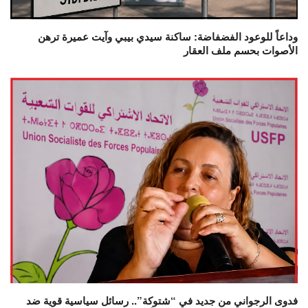
وداعاً للوعود الفضفاضة: ساكنة سيدي بيبي وآيت عميرة ترهن
الأصوات بحسم ملف العقار
فدوى الرجواني من جديد في “شتوكة”.. رسائل سياسية قوية ضد