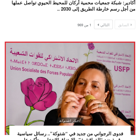
أكادير: شبكة جمعيات محمية أركان للمحيط الحيوي تواصل عملها
من أجل رسم خارطة الطريق إلى 2030 ..
السابق
التالي
1
من
969
أخبار اشتوكة
فدوى الرجواني من جديد في “شتوكة”.. رسائل سياسية
قوية ضد “الفراقشية” والارتزاق الانتخابي وتأكيد على