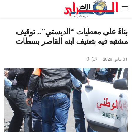
بناءً على معطيات “الديستي”.. توقيف
مشتبه فيه بتعنيف ابنه القاصر بسطات
0
31 مايو، 2026