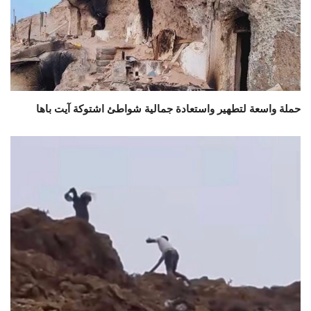
حملة واسعة لتطهير واستعادة جمالية شواطئ اشتوكة آيت باها