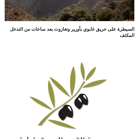
السيطرة على حريق غابوي بأورير وتغازوت بعد ساعات من التدخل
المكثف