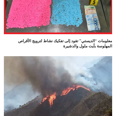
معلومات “الديستي” تقود إلى تفكيك نشاط لترويج الأقراص
المهلوسة بأيت ملول والدشيرة