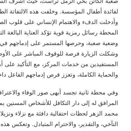
صعبة الكائن بحي الرمل تراست، حيث أشرف السي
لفائدة أطفال المؤسسة. وخلفت هذه الالتفاتة الطي
وأدخلت الدفء والاهتمام الإنساني على قلوب ال
المحطة رسائل رمزية قوية تؤكد العناية البالغة ال
وضعية صعبة، وحرصها المستمر على إدماجهم في مخ
وشكلت الزيارة فرصة للوقوف المباشر على الأوضاع
المستفيدين من خدمات المركز، مع التأكيد على أه
والحماية الكاملة، وتعزز فرص إدماجهم الفاعل دا
وفي محطة ثانية تجسد أبهى صور الوفاء والاعتراف 
المرافق له إلى دار التكافل للأشخاص المسنين بم
محمد الزهر لحظات احتفالية دافئة مع نزلاء ونز
التآخي، والتقدير، والاحترام المتبادل. وتعكس هذه 