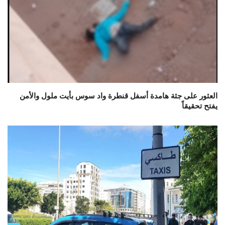
العثور على جثة هامدة أسفل قنطرة واد سوس بأيت ملول والأمن
يفتح تحقيقاً