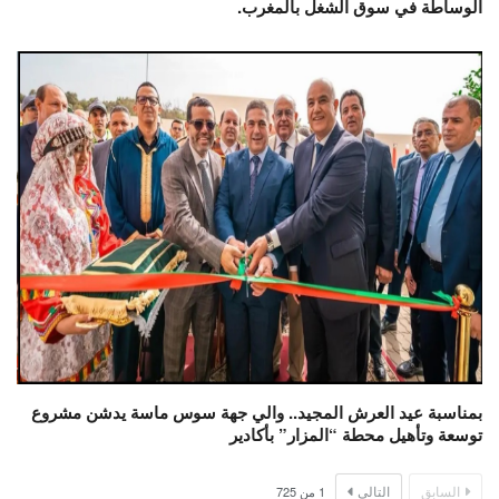
الوساطة في سوق الشغل بالمغرب.
بمناسبة عيد العرش المجيد.. والي جهة سوس ماسة يدشن مشروع
توسعة وتأهيل محطة “المزار” بأكادير
السابق
التالي
1
من
725