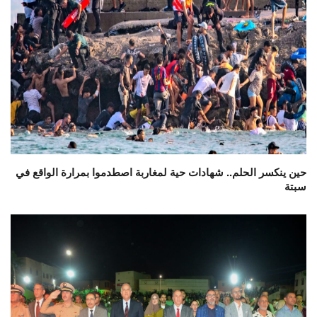
حين ينكسر الحلم.. شهادات حية لمغاربة اصطدموا بمرارة الواقع في
سبتة