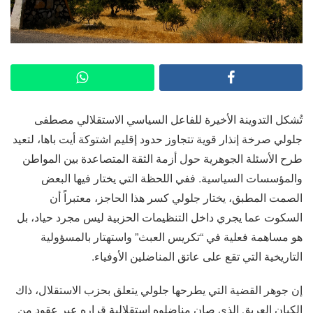
تُشكل التدوينة الأخيرة للفاعل السياسي الاستقلالي مصطفى
جلولي صرخة إنذار قوية تتجاوز حدود إقليم اشتوكة أيت باها، لتعيد
طرح الأسئلة الجوهرية حول أزمة الثقة المتصاعدة بين المواطن
والمؤسسات السياسية. ففي اللحظة التي يختار فيها البعض
الصمت المطبق، يختار جلولي كسر هذا الحاجز، معتبراً أن
السكوت عما يجري داخل التنظيمات الحزبية ليس مجرد حياد، بل
هو مساهمة فعلية في “تكريس العبث” واستهتار بالمسؤولية
التاريخية التي تقع على عاتق المناضلين الأوفياء.
إن جوهر القضية التي يطرحها جلولي يتعلق بحزب الاستقلال، ذاك
الكيان العريق الذي صان مناضلوه استقلالية قراره عبر عقود من