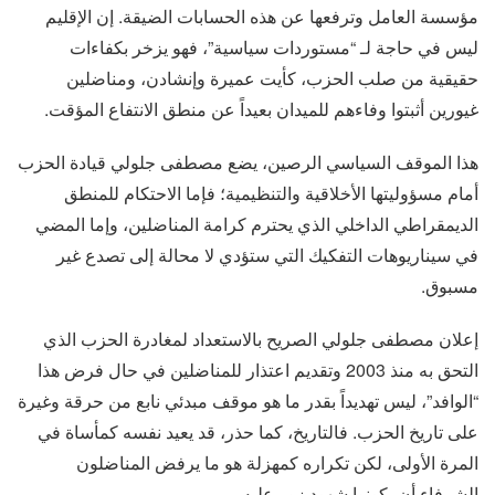
مؤسسة العامل وترفعها عن هذه الحسابات الضيقة. إن الإقليم
ليس في حاجة لـ “مستوردات سياسية”، فهو يزخر بكفاءات
حقيقية من صلب الحزب، كأيت عميرة وإنشادن، ومناضلين
غيورين أثبتوا وفاءهم للميدان بعيداً عن منطق الانتفاع المؤقت.
هذا الموقف السياسي الرصين، يضع مصطفى جلولي قيادة الحزب
أمام مسؤوليتها الأخلاقية والتنظيمية؛ فإما الاحتكام للمنطق
الديمقراطي الداخلي الذي يحترم كرامة المناضلين، وإما المضي
في سيناريوهات التفكيك التي ستؤدي لا محالة إلى تصدع غير
مسبوق.
إعلان مصطفى جلولي الصريح بالاستعداد لمغادرة الحزب الذي
التحق به منذ 2003 وتقديم اعتذار للمناضلين في حال فرض هذا
“الوافد”، ليس تهديداً بقدر ما هو موقف مبدئي نابع من حرقة وغيرة
على تاريخ الحزب. فالتاريخ، كما حذر، قد يعيد نفسه كمأساة في
المرة الأولى، لكن تكراره كمهزلة هو ما يرفض المناضلون
الشرفاء أن يكونوا شهود زور عليه.