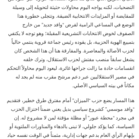
التضحيات، لكنه يواجه اليوم محاولات حثيثة لتحويله إلى وسيلة
للمقايضة أو المزايدات الانتخابية الضيقة. وتتجلى خطورة هذا
الوضع في المساعي الرامية لفرض “وافد جديد” من خارج
الصفوف لخوض الانتخابات التشريعية المقبلة؛ وهو توجه لا يكتفي
بتمييع الهوية الحزبية، بل يقوده رئيس جماعة قروية ينتمي حالياً
لحزب الأصالة والمعاصرة. والمفارقة هنا أن هذا الشخص كان
يشغل سابقاً منصب مفتش لحزب الاستقلال، وترك خلفه
انقسامات حادة ما زالت جراحها غائرة، ليعود اليوم محاولاً التحكم
في مصير الاستقلاليين عبر دعم مرشح مقرب منه لم يجد له
مكاناً في بيته السياسي الأصلي.
هذا المسار يضع حزب “الميزان” أمام مفترق طرق خطير، فتقديم
“وافد موسمي” كشروع سياسي بديل يعني ضمناً اختزال الحزب
في مجرد “محطة عبور” أو مظلة مؤقتة لمن لا مشروع له. إن
السياسة، كما يؤكد جلولي، لا تبنى بالدهاء والمناورات الملتوية أو
بإيهام الرأي العام بدعم جهات إدارية، مثمناً في الوقت نفسه حياد