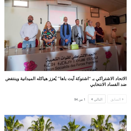
الاتحاد الاشتراكي بـ “اشتوكة آيت باها” يُعزز هياكله الميدانية وينتفض
ضد الفساد الانتخابي
السابق
التالي
1
من
94