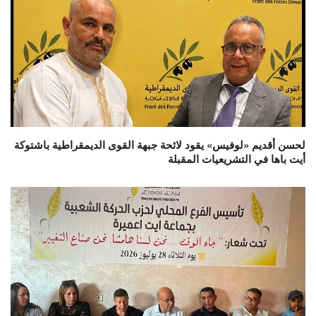
لحسن أقديم «لوفيس» يقود لائحة جبهة القوى الديمقراطية باشتوكة
أيت باها في التشريعيات المقبلة