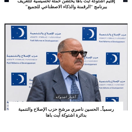
إقليم اشتوكة آيت باها يحتضن حملة تحسيسية للتعريف
ببرنامج “الرقمنة والذكاء الاصطناعي للجميع”
أخبار اشتوكة
رسمياً.. الحسين ناصري مرشح حزب الإصلاح والتنمية
بدائرة اشتوكة آيت باها