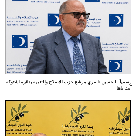
رسمياً.. الحسين ناصري مرشح حزب الإصلاح والتنمية بدائرة اشتوكة
آيت باها