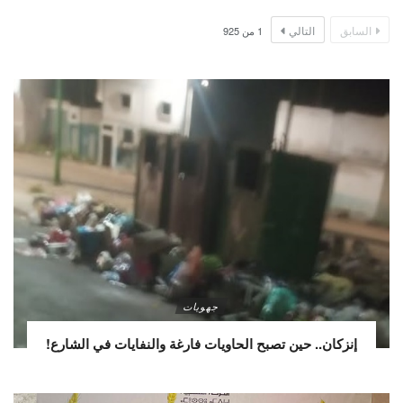
السابق
التالي
1
من
925
جهويات
إنزكان.. حين تصبح الحاويات فارغة والنفايات في الشارع!