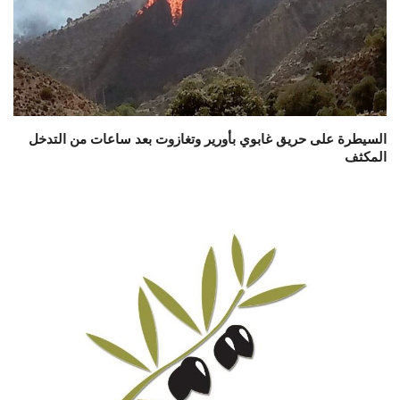
السيطرة على حريق غابوي بأورير وتغازوت بعد ساعات من التدخل
المكثف