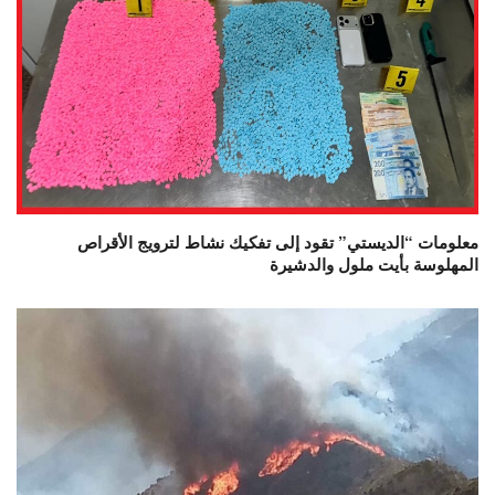
معلومات “الديستي” تقود إلى تفكيك نشاط لترويج الأقراص
المهلوسة بأيت ملول والدشيرة