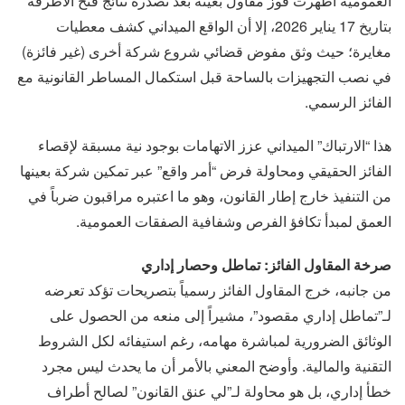
العمومية أظهرت فوز مقاول بعينه بعد تصدره نتائج فتح الأظرفة
بتاريخ 17 يناير 2026، إلا أن الواقع الميداني كشف معطيات
مغايرة؛ حيث وثق مفوض قضائي شروع شركة أخرى (غير فائزة)
في نصب التجهيزات بالساحة قبل استكمال المساطر القانونية مع
الفائز الرسمي.
هذا “الارتباك” الميداني عزز الاتهامات بوجود نية مسبقة لإقصاء
الفائز الحقيقي ومحاولة فرض “أمر واقع” عبر تمكين شركة بعينها
من التنفيذ خارج إطار القانون، وهو ما اعتبره مراقبون ضرباً في
العمق لمبدأ تكافؤ الفرص وشفافية الصفقات العمومية.
صرخة المقاول الفائز: تماطل وحصار إداري
من جانبه، خرج المقاول الفائز رسمياً بتصريحات تؤكد تعرضه
لـ”تماطل إداري مقصود”، مشيراً إلى منعه من الحصول على
الوثائق الضرورية لمباشرة مهامه، رغم استيفائه لكل الشروط
التقنية والمالية. وأوضح المعني بالأمر أن ما يحدث ليس مجرد
خطأ إداري، بل هو محاولة لـ”لي عنق القانون” لصالح أطراف