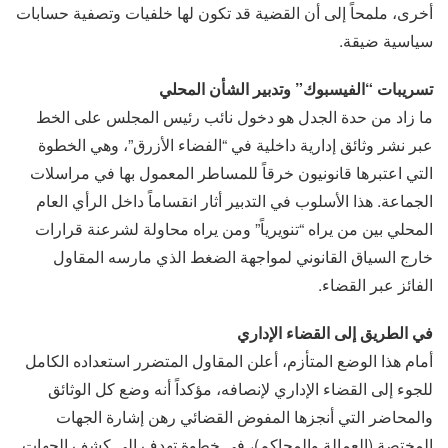
أخرى، ملمحاً إلى أن القضية قد تكون لها خلفيات وتصفية حسابات
سياسية ضيقة.
تسريبات “الفيسبوك” وتدبير الشأن المحلي
ما زاد من حدة الجدل هو دخول نائب رئيس المجلس على الخط
عبر نشر وثائق إدارية داخلية في “الفضاء الأزرق”، وهي الخطوة
التي اعتبرها قانونيون خرقاً للمساطر المعمول بها في مراسلات
الجماعة. هذا الأسلوب في التدبير أثار انقساماً داخل الرأي العام
المحلي بين من يراه “تنويرياً” ومن يراه محاولة لشرعنة قرارات
خارج السياق القانوني لمواجهة الضغط الذي مارسه المقاول
الفائز عبر القضاء.
في الطريق إلى القضاء الإداري
أمام هذا الوضع المتأزم، أعلن المقاول المتضرر استعداده الكامل
للجوء إلى القضاء الإداري لإنصافه، مؤكداً أنه وضع كل الوثائق
والمحاضر التي أنجزها المفوض القضائي رهن إشارة الجهات
المختصة (العمالة والمحاكم)، في خطوة تهدف إلى كشف الجهات