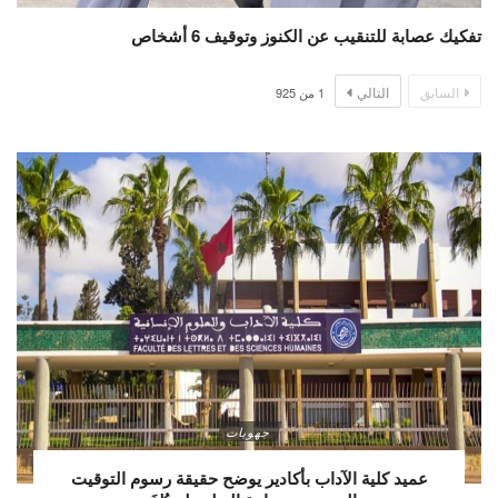
تفكيك عصابة للتنقيب عن الكنوز وتوقيف 6 أشخاص
السابق
التالي
1
من
925
جهويات
عميد كلية الآداب بأكادير يوضح حقيقة رسوم التوقيت