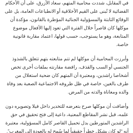
في المقابل، شددت محامية المتهم، سعاد الأزرق، على أن الأحكام
القضائية لا تُبنى على القيم الأخلاقية أو الانطباعات العامة، بل على
الوقائع الثابتة والمسؤولية الجنائية المؤطرة بالقانون، مؤكدة أن
موكلها كان قاصراً خلال الفترة التي تعود إليها الأفعال موضوع
المتابعة، وهو ما يستوجب، حسب قولها، اعتماد مقاربة قانونية
خاصة.
وأبرزت المحامية أن موكلها لم تتم متابعته بتهم تتعلق بالشذوذ
الجنسي أو السب والقذف، رافضة مقارنته بملفات أخرى تخص
أشخاصا راشدين، ومعتبرة أن المتهم كان ضحية استغلال من
طرف بالغين، خاصة في ظل ظروفه الاجتماعية الصعبة بعد وفاة
والده ومعاناة والدته من المرض.
وأضافت أن موكلها صرح بتعرضه للتخدير داخل فيلا وتصويره دون
علمه، قبل نشر المقاطع المعنية، داعية إلى فتح تحقيق في حق
الراشدين المتورطين بدل تحميل القاصر كامل المسؤولية، معتبرة
أنه “لو كان يشكل خطراً حقيقياً لما سُمح له بالعودة إلى المغرب”.