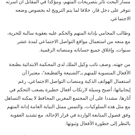
مسار البحث تأثر بتصريحات المتهم، ومؤكدا في المقابل أن أسرته
تتوفر على دخل قار، خلافا لما يتم الترويج له بخصوص وضعه
الاجتماعي.
وطالب المحامي بإدانة المتهم والحكم عليه بعقوبة سالبة للحرية،
مع منعه من استعمال مواقع التواصل الاجتماعي لمدة عشر
سنوات، وإغلاق جميع حساباته ومنصاته الرقمية.
من جهته، وصف نائب وكيل الملك لدى المحكمة الابتدائية بطنجة
الأفعال المنسوبة للمتهم بـ”الشنيعة والفظيعة”، معتبرا أن
استعمال الهواتف الذكية ومنصات التواصل الاجتماعي، رغم
إيجابياتها، أصبح وسيلة لارتكاب أفعال خطيرة يصعب التحكم في
آثارها، مشددا على أن المجتمع المغربي المحافظ لا يمكنه التساهل
مع مثل هذه السلوكيات، والتمس ممثل النيابة العامة إدانة المتهم
وفق فصول المتابعة الواردة في قرار الإحالة، مع تشديد العقوبة
بالنظر إلى خطورة الأفعال وثبوتها.