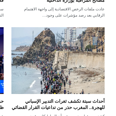
مصالح المراقبة بوزارة الداخلية
فض
عادت ملفات الرخص الاقتصادية إلى واجهة الاهتمام
سق
الرقابي بعد رصد مؤشرات على وجود…
الت
أحداث سبتة تكشف ثغرات التدبير الإسباني
حز
للهجرة.. المغرب حذر من تداعيات القرار القضائي
ظا
كشف مسؤول مغربي رفيع أن الرباط كانت قد نبهت
عب