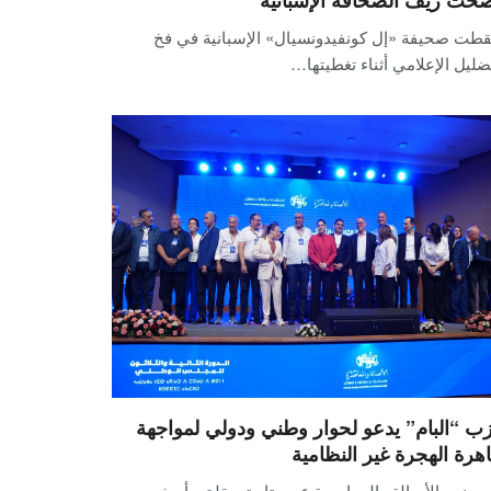
حت زيف الصحافة الإسبانية
طت صحيفة «إل كونفيدونسيال» الإسبانية في فخ
ضليل الإعلامي أثناء تغطيتها…
ب “البام” يدعو لحوار وطني ودولي لمواجهة
هرة الهجرة غير النظامية
ر حزب الأصالة والمعاصرة عن متابعته بقلق وأسف