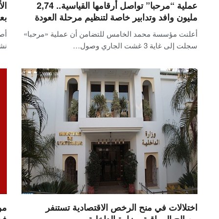
عملية “مرحبا” تواصل أرقامها القياسية.. 2,74
ال
مليون وافد وتدابير خاصة لتنظيم مرحلة العودة
بع
أعلنت مؤسسة محمد الخامس للتضامن أن عملية «مرحبا»
أصد
سجلت إلى غاية 3 غشت الجاري وصول…
نش
اختلالات في منح الرخص الاقتصادية تستنفر
من