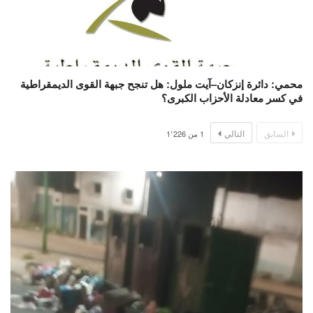
محمي: دائرة إنزكان–آيت ملول: هل تنجح جبهة القوى الديمقراطية
في كسر معادلة الأحزاب الكبرى؟
السابق
التالي
1
من
1٬226