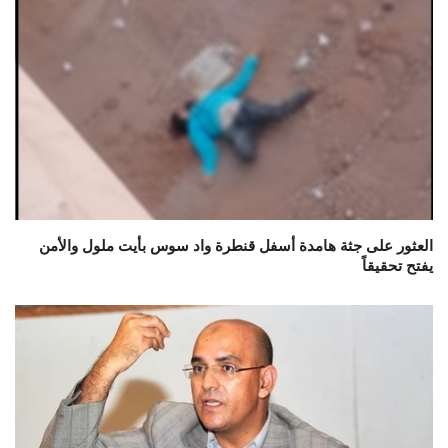
العثور على جثة هامدة أسفل قنطرة واد سوس بأيت ملول والأمن
يفتح تحقيقاً