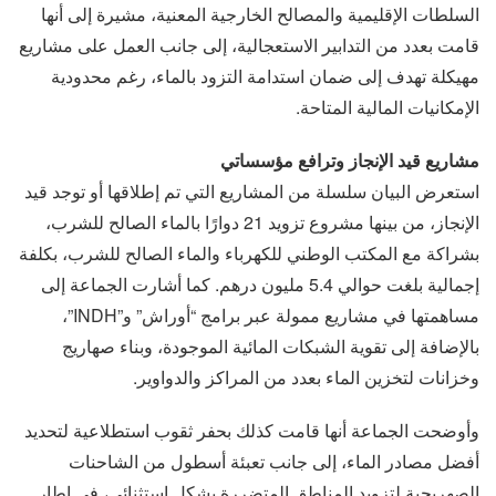
السلطات الإقليمية والمصالح الخارجية المعنية، مشيرة إلى أنها
قامت بعدد من التدابير الاستعجالية، إلى جانب العمل على مشاريع
مهيكلة تهدف إلى ضمان استدامة التزود بالماء، رغم محدودية
الإمكانيات المالية المتاحة.
مشاريع قيد الإنجاز وترافع مؤسساتي
استعرض البيان سلسلة من المشاريع التي تم إطلاقها أو توجد قيد
الإنجاز، من بينها مشروع تزويد 21 دوارًا بالماء الصالح للشرب،
بشراكة مع المكتب الوطني للكهرباء والماء الصالح للشرب، بكلفة
إجمالية بلغت حوالي 5.4 مليون درهم. كما أشارت الجماعة إلى
مساهمتها في مشاريع ممولة عبر برامج “أوراش” و”INDH”،
بالإضافة إلى تقوية الشبكات المائية الموجودة، وبناء صهاريج
وخزانات لتخزين الماء بعدد من المراكز والدواوير.
وأوضحت الجماعة أنها قامت كذلك بحفر ثقوب استطلاعية لتحديد
أفضل مصادر الماء، إلى جانب تعبئة أسطول من الشاحنات
الصهريجية لتزويد المناطق المتضررة بشكل استثنائي، في إطار