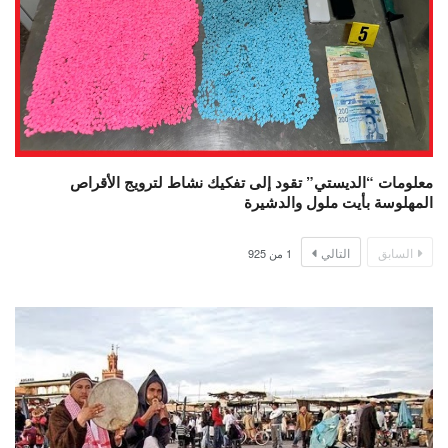
معلومات “الديستي” تقود إلى تفكيك نشاط لترويج الأقراص
المهلوسة بأيت ملول والدشيرة
السابق
التالي
1
من
925