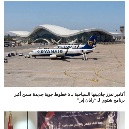
أكادير تعزز جاذبيتها السياحية بـ 5 خطوط جوية جديدة ضمن أكبر
برنامج شتوي لـ “رايان إير”