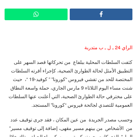
الراي 24 ـ ل ـ ب متدربة
كثفت السلطات المحلية ببلفاع من تحركاتها قصد السهر على
التطبيق الأمثل لحالة الطوارئ الصحية، كإجراء أقرته السلطات
المختصة للحد من تفشي فيروس “كورونا” ” كوفيد-19 “، حيث
شنت مساء اليوم الثلاثاء 9 مارس الجاري، حملة واسعة النطاق
على مخترقي حالة الطوارئ الصحية، التي أعلنت عنها السلطات
العمومية للتصدي لجائحة فيروس “كورونا” المستجد.
وحسب مصدر الجريدة من عين المكان ، فقد جرى توقيف عدد
من الأشخاص من بينهم مسير مقهى، إضافة إلى توقيف مسير”
البيار” الذي كانت بحوزته كمية من مسكر ماء الحياة، وذلك خلال