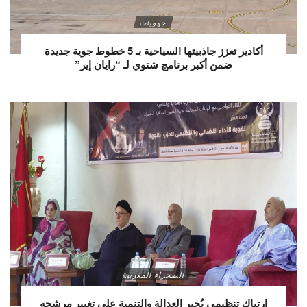
جهويات
أكادير تعزز جاذبيتها السياحية بـ 5 خطوط جوية جديدة
ضمن أكبر برنامج شتوي لـ “رايان إير”
الصحراء المغربية
ارتباك تنظيمي يُجبر العدالة والتنمية على تغيير مرشحه