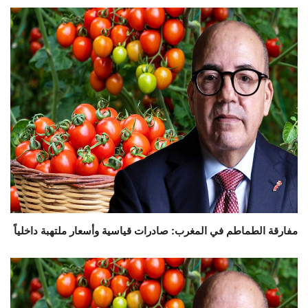
مفارقة الطماطم في المغرب: صادرات قياسية وأسعار ملتهبة داخلياً