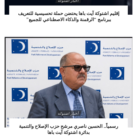
أخبار اشتوكة
إقليم اشتوكة آيت باها يحتضن حملة تحسيسية للتعريف
ببرنامج “الرقمنة والذكاء الاصطناعي للجميع”
أخبار اشتوكة
رسمياً.. الحسين ناصري مرشح حزب الإصلاح والتنمية
بدائرة اشتوكة آيت باها