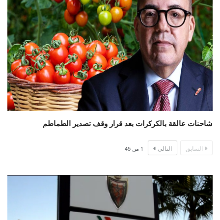
شاحنات عالقة بالكركرات بعد قرار وقف تصدير الطماطم
السابق
التالي
1
من
45