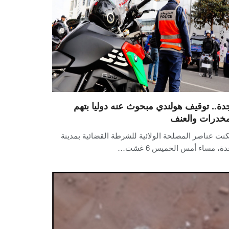
دة.. توقيف هولندي مبحوث عنه دوليا بتهم
مخدرات والعنف
نت عناصر المصلحة الولائية للشرطة القضائية بمدينة
ة، مساء أمس الخميس 6 غشت…