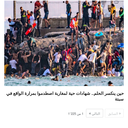
حين ينكسر الحلم.. شهادات حية لمغاربة اصطدموا بمرارة الواقع في
سبتة
السابق
التالي
1
من
1٬225