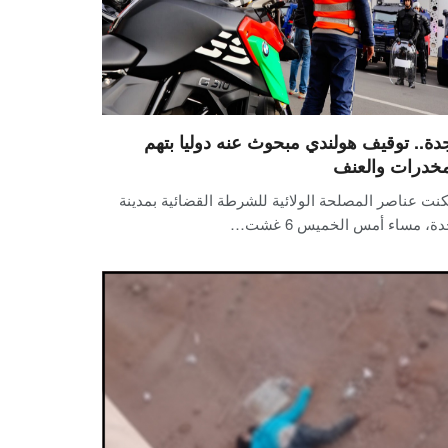
دة.. توقيف هولندي مبحوث عنه دوليا بتهم
مخدرات والعنف
نت عناصر المصلحة الولائية للشرطة القضائية بمدينة
ة، مساء أمس الخميس 6 غشت…