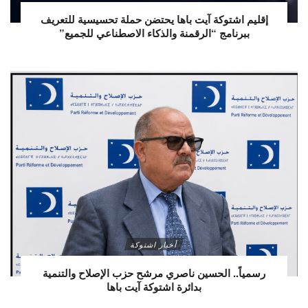
إقليم اشتوكة آيت باها يحتضن حملة تحسيسية للتعريف
ببرنامج “الرقمنة والذكاء الاصطناعي للجميع”
أخبار اشتوكة
رسمياً.. الحسين ناصري مرشح حزب الإصلاح والتنمية
بدائرة اشتوكة آيت باها