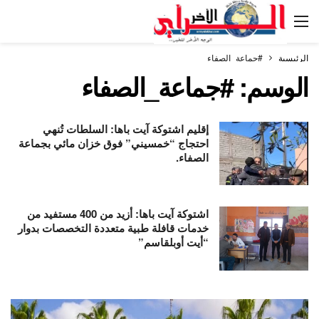
الرئيسية
#جماعة_الصفاء
الوسم:
#جماعة_الصفاء
إقليم اشتوكة آيت باها: السلطات تُنهي
احتجاج “خمسيني” فوق خزان مائي بجماعة
الصفاء.
اشتوكة آيت باها: أزيد من 400 مستفيد من
خدمات قافلة طبية متعددة التخصصات بدوار
“أيت أوبلقاسم”