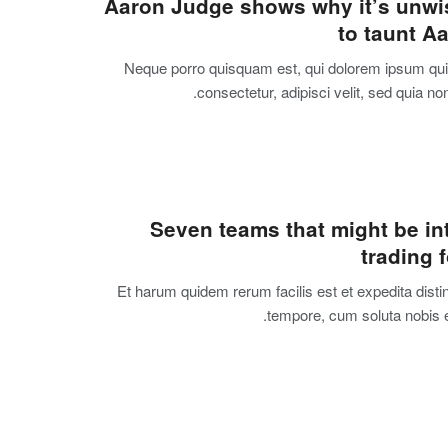
Aaron Judge shows why it’s unwis
to taunt A
Neque porro quisquam est, qui dolorem ipsum quia
consectetur, adipisci velit, sed quia 
Seven teams that might be in
trading 
Et harum quidem rerum facilis est et expedita disti
tempore, cum soluta nobis es