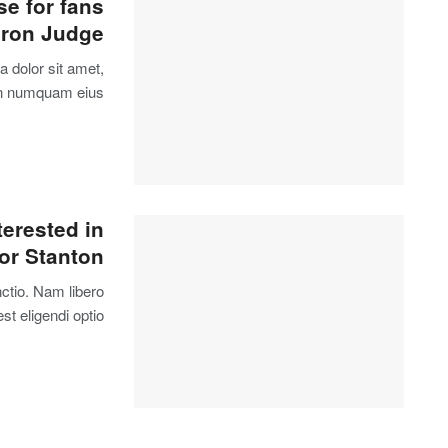
e for fans
aron Judge
 dolor sit amet,
non numquam eius.
terested in
for Stanton
nctio. Nam libero
t eligendi optio.