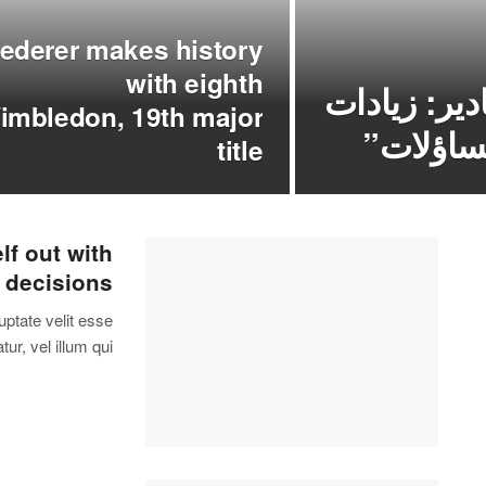
ederer makes history
with eighth
دير: زيادات
imbledon, 19th major
تساؤلات”
title
lf out with
t decisions
uptate velit esse
r, vel illum qui.