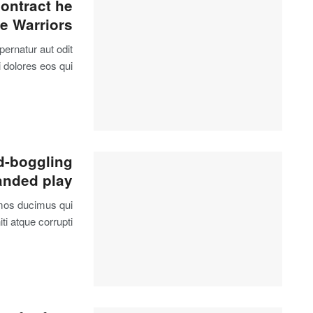
contract he
e Warriors
ernatur aut odit
 dolores eos qui.
d-boggling
anded play
imos ducimus qui
i atque corrupti.