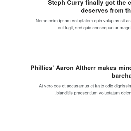
Steph Curry finally got the 
deserves from th
Nemo enim ipsam voluptatem quia voluptas sit asp
aut fugit, sed quia consequuntur magni
Phillies’ Aaron Altherr makes min
bareh
At vero eos et accusamus et iusto odio digniss
blanditiis praesentium voluptatum delenit