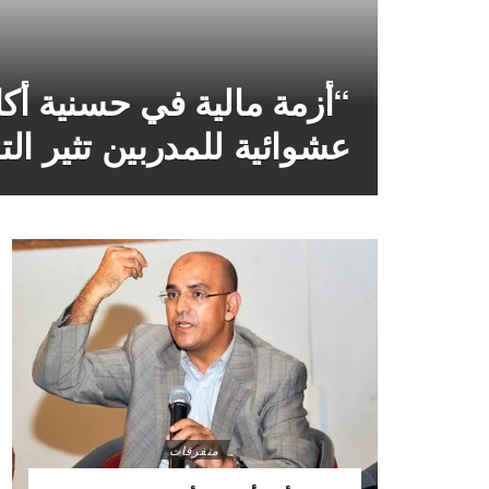
“أزمة مالية في حسنية أكا
عشوائية للمدربين تثير ال
متفرقات