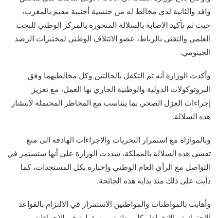
وافد والثانية لدى مخالط له من جنسية أجنبية مقيم بالمغرب،
حيث تم تأكيد الاصابة بالسلالة المتحورة بالمركز الوطني للبحث
العلمي والتقني بالرباط، عضو الائتلاف الوطني لمختبرات الرصد
الجينومي.
وأكدت الوزارة أنه تم التكفل بالحالتين وكل مخالطيهما وفق
البروتوكولات الدولية والوطنية الجاري بها العمل، مع تعزيز
إجراءات العزل الصحي بما يتناسب مع المخاطر المحتملة لانتشار
هذه السلالة.
وبالموازاة مع استمرار التحريات والاجراءات الهادفة الى منع
تفشي هذه السلالة بالمملكة، شددت الوزارة على أنها ستستمر في
التواصل مع الرأي العام الوطني وإخباره بكل المستجدات، كما
دأبت على ذلك منذ بداية هذه الجائحة.
وأهابت بالمواطنات والمواطنين الاستمرار في الالتزام بالقواعد
الاحترازية والانخراط بكل وطنية ومسؤولية في الإجراءات